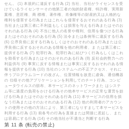
せん。 (1) 本規約に違反する行為 (2) 当社、当社がライセンスを受
けているライセンサーその他第三者の知的財産権、特許権、実用新
案権、意匠権、商 標権、著作権、肖像権等の財産的又は人格的な
権利を侵害する行為またはこれらを侵害するおそれのある行為 (3)
当社または第三者に不利益もしくは損害を与える行為またはそのお
それのある行為 (4) 不当に他人の名誉や権利、信用を傷つける行為
またはそのおそれのある行為 (5) 法令または条例等に違反する行為
(6) 公序良俗に反する行為もしくはそのおそれのある行為または公
序良俗に反するおそれのある情報を他の利用者、ま たは第三者に
提供する行為 (7) 犯罪行為、犯罪行為に結びつく行為もしくはこれ
を助⻑する行為またはそのおそれのある行為 (8) 反社会的勢力への
利益供与 (9) 事実に反する情報または事実に反するおそれのある情
報を提供する行為 (10) 当社のシステムへの不正アクセス、それに
伴うプログラムコードの改ざん、位置情報を故意に虚偽、通信機器
の 仕様その他アプリケーションを利用してのチート行為、コンピ
ュータウイルスの頒布、本サービスのネットワークまた はシステ
ム等に過度の負荷をかける行為その他本サービスの正常な運営を妨
げる行為またはそのおそれのある行為 (11) 本サービスの信用を損
なう行為またはそのおそれのある行為 (12) 他の利用者のアカウン
トの使用その他の方法により、第三者になりすまして本サービスを
利用する行為 (13) 前各号の行為を直接または間接に惹起し、また
は容易にする行為 (14) その他当社が不適当と判断する行為
第 11 条 (転売の禁止)