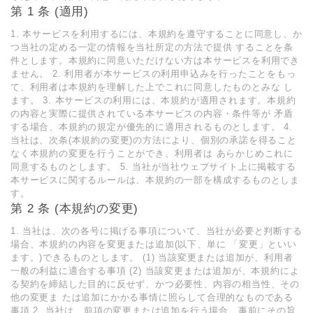
第 1 条 (適用)
1. 本サービスを利用するには、本規約を遵守することに同意し、か
つ当社の定める一定の情報を当社所定の方法で提供 することを条
件とします。本規約に同意いただけない方は本サービスを利用でき
ません。 2. 利用者が本サービスの利用申込みを行ったことをもっ
て、利用者は本規約を理解した上でこれに同意したものとみな し
ます。 3. 本サービスの利用には、本規約が適用されます。本規約
の内容と実際に提供されている本サービスの内容・条件等が 矛盾
する場合、本規約の規定が優先的に適用されるものとします。 4.
当社は、次条(本規約の変更)の方法により、個別の承諾を得ること
なく本規約の変更を行うことができ、利用者は あらかじめこれに
同意するものとします。 5. 当社が当社ウェブサイト上に掲載する
本サービスに関するルールは、本規約の一部を構成するものとしま
す。
第 2 条 (本規約の変更)
1. 当社は、次の各号に掲げる事項について、当社が必要と判断する
場合、本規約の内容を変更または追加(以下、単に 「変更」といい
ます。)できるものとします。 (1) 当該変更または追加が、利用者
一般の利益に適合する事項 (2) 当該変更または追加が、本規約によ
る契約を締結した目的に反せず、かつ必要性、内容の相当性、その
他の変更ま たは追加にかかる事情に照らして合理的なものである
事項 2. 当社は、前項の変更または追加を行う場合、事前にその旨