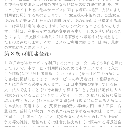
及び当該変更または追加の内容ならびにその効力発生時期 を、本
ウェブサイト上その他本サービスに関する適宜の場所・方法により
利用者に周知するものとします。 3. 変更後の本規約は、当該変更
後の規約が掲示された日の1週間後(変更後の規約により指定する場
合には当該指定時 点とします。)からその効力を生じるものとしま
す。当社は、利用者が本規約の変更後も本サービスを使い続けるこ
と により、変更後の本規約に対する有効かつ取消不能な同意をし
たものとみなします。本サービスをご利用の際には、随 時、最新
の本規約をご参照下さい。
第 3 条 (利用者登録)
1. 利用者が本サービスを利用するためには、次に掲げる条件を満た
したうえで、本サービス利用開始のために本ウェブ サイトで入力
した情報(以下「利用者情報」といいます。)を当社所定の方法によ
り当社に提供したうえで、本サービ スの利用者として登録される
ことに同意する必要があります。 (1) 日本国内に在住している個
人・法人であること (2) 行為能力を有することまたは法定代理人の
同意を得ていること (3) 本ウェブサイトへのアクセスに必要な通信
環境を有すること (4) 本規約第 1 条(適用)第 2 項に定める方法によ
り本規約に同意すること (5)反社会的勢力等(暴力団、暴力団員、右
翼団体、反社会的勢力、その他これらに準ずる者を意味します。以
下同 じ。)に該当しないこと (6)資金提供その他を通じて反社会的
勢力等の維持、運営もしくは経営に協力もしくは関与する等反社会