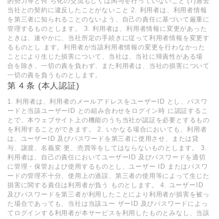
的勢力等と何 ら化の交流もしくは関与を行っていないこと (7)過去
当社との契約に違反したことがないこと 2. 利用者は、利用者情報
を第三者に知られることのないよう、自己の責任に基づいて厳重に
管理するものとします。 3. 利用者は、利用者情報に変更があった
ときは、速やかに、当社所定の手続きに従って利用者情報を変更す
るものとし ます。利用者が当該利用者情報の変更を行わなかった
ことにより生じた損害について、当社は、当社に帰責性がある場
合を除き、一切の責を負わず、また利用者は、当社の損害について
一切の責を負うものとします。
第 4 条 (本人認証)
1. 利用者は、利用者のメールアドレスをユーザーID とし、パスワ
ードと当該ユーザーID との組み合わせをログイン時 に認証するこ
とで、本ウェブサイト上の機能のうち当社が認証を必要とするもの
を利用することができます。 2. いかなる場合においても、利用者
は、ユーザーID 及びパスワードを第三者に使用させ、または貸
与、譲渡、名義変 更、売買等をしてはならないものとします。 3.
利用者は、自己の責任においてユーザーID 及びパスワードを適切
に管理・保管および使用するものとし、ユーザー ID またはパスワ
ードの管理不十分、使用上の過誤、第三者の使用等によって生じた
損害に関する責任は利用者が負う ものとします。 4. ユーザーID
及びパスワードを第三者が利用したことにより利用者が損害を被っ
た場合であっても、当社は当該ユー ザーID 及びパスワードによっ
てログインする利用者が本サービスを利用したものとみなし、当該