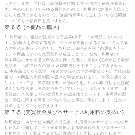
ものとします。当社は当該情報等に関 して一切の守秘義務を負わ
ず、将来にわたりあらゆる目的のために、利用者に対価を支払うこ
となく使用できるものと し、当該情報等から生じるいかなる問題
についても一切責任を負いません。
第 6 条 (本商品の購入)
1. 利用者は、当社が販売する商品等(以下、「本商品」といいま
す。)の購入を希望する場合、当社が別途提示する方法 に従って購
入の申込みを行うものとし、当社による申込み完了の通知をもっ
て、本商品にかかる売買契約が成立しま す。なお、利用者は、一
旦本商品にかかる購入申込みを行った後は、別段の定めがある場合
を除き、当該申込みの撤回 及び取消しをすることはできません。
2. 本商品にかかる製造・輸送の状況その他の事情により、当社の裁
量で、本商品の出荷制限を設ける場合があります。 制限を超える
注文については、当該利用者に通知のうえ、注文の取消しまたは配
送予定日後ろ倒し等の対応をさせてい ただく場合があります。 3.
当社は、本条第 1 項の売買契約の成立後であっても、本商品の製
造・輸送に関する障害その他のやむを得ない事由 により、注文の
取消しを行うことができます。
第 7 条 (売買代金及び本サービス利用料の支払い)
利用者は、本サービス契約の成立後、利用者の本サービスへのお申
し込みに付随して、当社が別途掲示する売買代金及 び本サービス
利用料を当社が指定する支払い方法により支払うものとします。