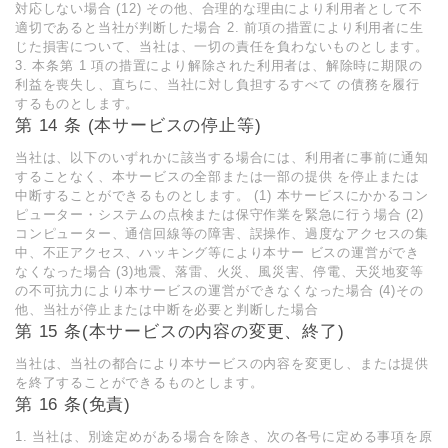
対応しない場合 (12) その他、合理的な理由により利用者として不
適切であると当社が判断した場合 2. 前項の措置により利用者に生
じた損害について、当社は、一切の責任を負わないものとします。
3. 本条第 1 項の措置により解除された利用者は、解除時に期限の
利益を喪失し、直ちに、当社に対し負担するすべて の債務を履行
するものとします。
第 14 条 (本サービスの停止等)
当社は、以下のいずれかに該当する場合には、利用者に事前に通知
することなく、本サービスの全部または一部の提供 を停止または
中断することができるものとします。 (1) 本サービスにかかるコン
ピューター・システムの点検または保守作業を緊急に行う場合 (2)
コンピューター、通信回線等の障害、誤操作、過度なアクセスの集
中、不正アクセス、ハッキング等により本サー ビスの運営ができ
なくなった場合 (3)地震、落雷、火災、風災害、停電、天災地変等
の不可抗力により本サービスの運営ができなくなった場合 (4)その
他、当社が停止または中断を必要と判断した場合
第 15 条(本サービスの内容の変更、終了)
当社は、当社の都合により本サービスの内容を変更し、または提供
を終了することができるものとします。
第 16 条(免責)
1. 当社は、別途定めがある場合を除き、次の各号に定める事項を原