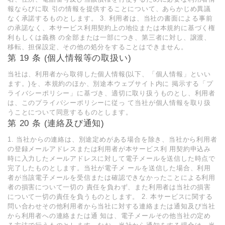
報ならびに取 引の情報を提供することについて、あらかじめ異議
なく承諾するものとします。 3. 利用者は、当社の書面による事前
の承諾なく、本サービス利用契約上の地位または本規約に基づく権
利もしくは義務 の全部または一部につき、第三者に対し、譲渡、
移転、担保設定、その他の処分をすることはできません。
第 19 条 (個人情報等の取扱い)
当社は、利用者から取得した個人情報(以下、「個人情報」といい
ます。)を、本規約のほか、別途本ウェブサイト内に 掲示する「プ
ライバシーポリシー」に基づき、適切に取り扱うものとし、利用者
は、このプライバシーポリシーに従っ て当社が個人情報を取り扱
うことについて同意するものとします。
第 20 条 (連絡及び通知)
1. 当社からの連絡は、別途定めがある場合を除き、当社から利用者
の登録メールアドレスまたは利用者が本サービス利 用契約申込み
時に入力したメールアドレスに対して電子メールを送信した時点で
完了したものとします。当社が電子メ ールを送信した場合、利用
者が当該電子メールを受信または確認できなかったことによる利用
者の損害について一切の 責任を負わず、また利用者は当社の損害
について一切の責任を負うものとします。 2. 本サービスに関する
問い合わせその他利用者から当社に対する連絡または通知及び当社
から利用者への連絡または通 知は、電子メールその他当社の定め