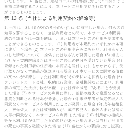
いたします。 4. 当社は、定期コースの利用者に対して5日前までに
事前に通知することにより、本サービス利用契約を解除するこ と
ができるものとします。
第 13 条 (当社による利用契約の解除等)
1. 当社は、利用者が次の各号のいずれかに該当した場合、何らの通
知等を要することなく、当該利用者との間で、本サ ービス利用契
約の全部または一部を解除し、または本サービスの利用を制限する
ことができるものとします。 (1) 利用者が本規約のいずれかの条項
に違反した場合 (2) 本サービスの利用申込みにあたり、利用者が入
力した情報について、虚偽または改ざんが発覚した場合 (3) 過去に
当社から契約解除またはサービス停止の処分を受けていた場合 (4)
登録された利用者の住所地に本商品を送付したにもかかわらず、受
け取りがなく本商品が返送される場合 (5) 本サービスに関する債務
の支払いが遅滞し、または利用者がその支払いを拒否した場合 (6)
クレジットカード会社、収納代行業者、金融機関などにより、利用
者の指定した決済手段が不能、または停止状態 であることが発覚
した場合 (7) 本サービスの利用に際し、破損や紛失が度重なるなど
悪質と判断される行為が発覚した場合 (8) 未成年者が法定代理人の
同意なく本サービスを利用したことが発覚した場合 (9) 成年被後見
人、被保佐人、または被補助人が、成年後見人、保佐人または補助
人等の同意なく、本サービスを利用 した場合 (10) 利用者の相続人
等から利用者が死亡した旨の連絡があった場合または当社が利用者
の死亡の事実を確認できた場 合 (11) 当社からの要請に対し誠実に