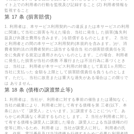
イト上での利用者の行動を監視及び記録すること (2) 利用者情報を
監視すること
第 17 条 (損害賠償)
1. 利用者は、本サービス利用契約への違反または本サービスの利用
に関連して当社に損害を与えた場合、当社に発生し た損害(逸失利
益及び弁護士費用を含みます。)を賠償するものとします。 2. 当社
と利用者との間の本サービス利用契約(本規約を含みます。)が、消
費者契約法の消費者契約に該当する場合当 社の損害賠償責任を完
全に免責する規定は適用されないものとします。この場合、利用者
に発生した損害が当社の債務 不履行または不法行為に基づくとき
は、当社は、利用者が本サービス利用の対価として直近1ヵ月間に
当社に支払った 金額を上限として損害賠償責任を負うものとしま
す。ただし、当社に故意または重大な過失がある場合はこの限りで
は ありません。
第 18 条 (債権の譲渡禁止等)
1. 利用者は、当社が、利用者に対する事前の催告または通知なく、
当社の裁量により、利用者に対して有する債権を第 三者(以下、本
条において「譲受人」といいます。)に譲渡することについて、あ
らかじめ異議なく承諾するものとし ます。 2. 当社が利用者に対し
て有する債権を譲受人に譲渡した場合、譲受人による当該債権の行
使等に用いるため、利用者 は、当社が譲受人に対し、利用者の氏
名、住所、電話番号及び当該債権を行使するために必要な利用者情