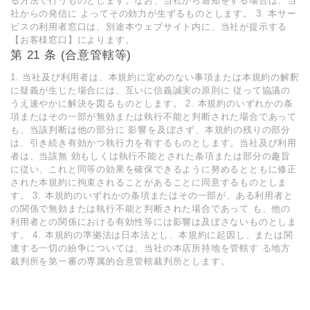
る方法で行うものとします。なお、当社から通知をする場合は、当
社からの発信に よってその効力が生ずるものとします。 3. 本サー
ビスの利用者窓口は、別途本ウェブサイト内に、当社が提示する
【お客様窓口】によります。
第 21 条 (合意管轄等)
1. 当社及び利用者は、本規約に定めのない事項または本規約の解釈
に疑義が生じた場合には、互いに信義誠実の原則に 従って協議の
うえ速やかに解決を図るものとします。 2. 本規約のいずれかの条
項またはその一部が無効または執行不能と判断された場合であって
も、当該判断は他の部分に 影響を及ぼさず、本規約の残りの部分
は、引き続き有効かつ執行力を有するものとします。当社及び利用
者は、当該無 効もしくは執行不能とされた条項または部分の趣旨
に従い、これと同等の効果を確保できるように努めるとともに修正
された本規約に拘束されることがあることに同意するものとしま
す。 3. 本規約のいずれかの条項またはその一部が、ある利用者と
の関係で無効または執行不能と判断された場合であって も、他の
利用者との関係における有効性等には影響は及ぼさないものとしま
す。 4. 本規約の準拠法は日本法とし、本規約に起因し、または関
連する一切の紛争については、当社の本店所持地を管轄す る地方
裁判所を第一審の専属的合意管轄裁判所とします。