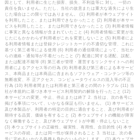
因として、利用者に生じた損害、損失、不利益等に 対し、一切の
責任を負いません。ただし、当社の故意または重大な過失により生
じた場合はこの限りではありません。 (1) 利用者が本ウェブサイト
を利用したこと、または利用できなかったこと (2) 利用者が本サー
ビスを利用したこと、または利用できなかったこと (3) 利用者情報
に事実と異なる情報が含まれていたこと (4) 利用者情報に変更が生
じたにもかかわらず利用者がこれを変更しないこと (5) 利用者によ
る利用者情報または登録クレジットカードの不適切な管理、これに
基づく第三者等による使用 (6) 利用者の通信環境によって、当社か
らの連絡・通知等が不着だったこと (7) 配達に関する遅配、誤配、
または配達不能等 (8) 第三者が管理・運営するリンクサイトへの利
用者によるアクセス等の行為 (9) 利用者及び第三者による本サービ
ス、本商品または本商品に含まれるソフトウェア・コンテンツ等の
無断改変、不 正アクセス、コンピュータウイルスの混入等の不正
行為 (10) 利用者間または利用者と第三者との間のトラブル (11) 当
社が本規約に基づき本サービス利用契約の解除を行ったこと (12)
本サービスの変更、中止、停止または終了 2. 当社は、次の各号に
掲げる事項について、いかなる保証も行いません。 (1) 本サービス
及び本製品が、利用者の特定の目的に適合すること、及び利用者が
期待する品質、価値を有すること (2) 本ウェブサイトの機能が障害
なく稼働すること、及び本ウェブサイトが中断・停止しないこと
(3) 本ウェブサイトの正確性、確実性、有用性、合目的性 (4) 本サ
ービスの存続、または同一性が保持されること 3. 当社は、次の各
号に定めるいかなる義務も負わないものとします。 (1) 本ウェブサ