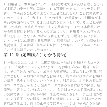
1. 利用者は、本商品について、適切な方法で使用及び管理しなけれ
ば本商品の安全性等に問題が生じる可能性があるこ とを十分に理
解し、本商品を当社の承諾なく第三者に転売しないことに同意する
ものとします。 2. 当社は、注文の頻度・数量等から、利用者が本
商品の転売を行っているまたは転売を行おうとしていると当社が判
断 した場合、当該利用者のご注文を承諾せず、または本商品にか
かる売買契約を解除するなどの方法により、利用者本人 に何らの
通知をすることなく本 商品の提供をお断りする場合があります。
3. 本サービスに関連する転売取引、転売商品について、品質保証・
品質管理・安全管理・取引の安全性、その他のトラ ブル等につい
て、当社は対応いたしかねます。
第 12 条 (定期購入にかかる特約)
1. 一度のご注文により、以後定期的に本商品をお届けするコース
(以下、「定期コース」といいます。)をお申し込みの 場合、当社
は、その申込み内容により成立する売買契約に定められた期間、頻
度のとおり、自動的に本商品をお届けし、利用者には商品のお届け
の都度、代金をお支払いいただきます。利用者は、お申込み時に定
期コースであるか否 か、定期コースである場合にはその頻度、期
間等の内容をよくご確認ください。 2.定期コースは期間の定めのな
い契約であり、お客様が解約・休止の手続きを行い、または他の理
由により終了しない限り、無期限に継続します。 3. 定期コースの
解約及び休止は、前日の正午までにマイページより手続きをお願い