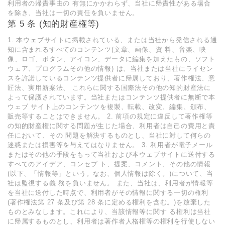
利用者の帰責事由の 有無にかかわらず、当社に帰責性がある場合
を除き、当社は一切の責任を負いません。
第 5 条 (知的財産権等)
1. 本ウェブサイトに掲載されている、または当社から発信される通
知に含まれるすべてのコンテンツ(文章、画像、資 料、音楽、映
像、ロゴ、ボタン、アイコン、データに編集を加えたもの、ソフト
ウェア、プログラムその他の情報) は、当社または当社にライセン
スを許諾しているコンテンツ提供者に帰属しており、著作権法、意
匠法、実用新案法、 これらに関する国際法その他の知的財産法に
よって保護されています。当社またはコンテンツ提供者に無断で本
ウェブ サイト上のコンテンツを複製、転載、改変、編集、頒布、
販売等することはできません。 2. 前項の規定に違反して著作権等
の知的財産権に関する問題が生じた場合、利用者は自己の費用と責
任において、その 問題を解決するものとし、当社に対して何らの
迷惑または損害等を与えてはなりません。 3. 利用者が電子メール
またはその他の手段をもって当社および本ウェブサイトに送付する
すべてのアイデア、コンセプ ト、提案、コメント、その他の情報
(以下、「情報等」という。なお、個人情報は除く。)について、当
社は監視する義 務を負いません。 また、当社は、利用者が情報等
を当社に送付した時点で、利用者がその情報に関する一切の権利
(著作権法第 27 条及び第 28 条に定める権利を含む。)を放棄した
ものとみなします。これにより、当該情報等に関す る権利は当社
に帰属するものとし、利用者は著作者人格権等の権利を行使しない