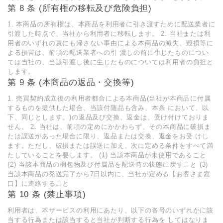
第 8 条 (所有権の移転及び危険負担)
1. 本商品の所有権は、本商品を利用者に引き渡すために配送業者に
引渡した時点で、当社から利用者に移転します。 2. 当社または利
用者のいずれの責にも帰さない事由による本商品の滅失、毀損等に
よる損害は、前項の配送業者への引 渡しの前に生じたものについ
ては当社の、当該引渡し後に生じたものについては利用者の負担と
します。
第 9 条 (本商品の返品・交換等)
1. 売買契約成立後の利用者都合による本商品(当社が本商品に付属
するものを提供した場合、当該付随品も含み、本条 において、以
下、同じとします。)の返品及び交換、返金は、受け付けておりま
せん。 2. 当社は、前項の定めにかかわらず、その本商品に破損ま
たは誤送があった場合に限り、返品または交換、返金をお受 けし
ます。ただし、破損または誤送に加え、次に定める条件をすべて満
たしていることを要します。 (1) 当該本商品が未使用であること
(2) 当該本商品の梱包物及び付属品を配送時の状態に戻すこと (3)
当該本商品の発送完了から7日以内に、当社が定める【お客さま窓
口】に連絡すること
第 10 条 (禁止事項)
利用者は、本サービスの利用にあたり、以下の各号のいずれかに該
当する行為または該当すると当社が判断する行為を してはなりま